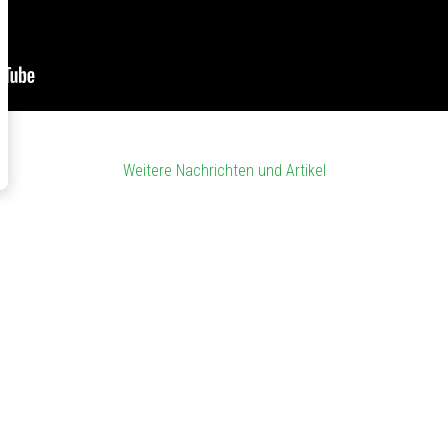
Weitere Nachrichten und Artikel
Über uns
P
EI
KünzlerBachmann Directmarketing ist seit