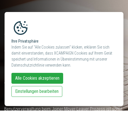
SSO - Single Sign-On System
Verwenden Sie in Ihrer Firma ein SSO für den Login
Ihre Privatsphäre
unterschiedlicher Anwenungen? Mit XCAMPAIGN lässt sich der
Indem Sie auf "Alle Cookies zulassen" klicken, erklären Sie sich
Anmeldeprozess aller Benutzer ebenfalls via SSO anbinden.
damit einverstanden, dass XCAMPAIGN Cookies auf Ihrem Gerät
Damit ist die höchstmögliche Sicherheit der Benutzerlogins
speichert und Informationen in Übereinstimmung mit unserer
gewährleistet.
Datenschutzrichtlinie verwenden kann.
Der Dienst authentifiziert den Endbenutzer für alle
Alle Cookies akzeptieren
Anwendungen, für die er autorisiert wurde, und macht
zusätzliche Anmeldeaufforderungen überflüssig. Via SSO
Einstellungen bearbeiten
können intern Benutzeraktivitäten aufgezeichnet und
Benutzerkonten überwacht werden. Eine saubere
Benutzerverwaltung beim Joiner-Mover-Leaver Prozess ist somit
gewährleistet