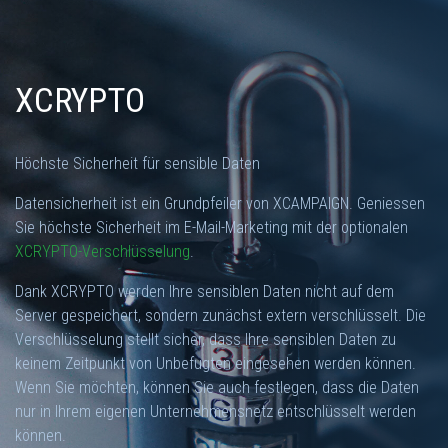
XCRYPTO
Höchste Sicherheit für sensible Daten
Datensicherheit ist ein Grundpfeiler von XCAMPAIGN. Geniessen
Sie höchste Sicherheit im E-Mail-Marketing mit der optionalen
XCRYPTO-Verschlüsselung
.
Dank XCRYPTO werden Ihre sensiblen Daten nicht auf dem
Server gespeichert, sondern zunächst extern verschlüsselt. Die
Verschlüsselung stellt sicher, dass Ihre sensiblen Daten zu
keinem Zeitpunkt von Unbefugten eingesehen werden können.
Wenn Sie möchten, können Sie auch festlegen, dass die Daten
nur in Ihrem eigenen Unternehmensnetz entschlüsselt werden
können.