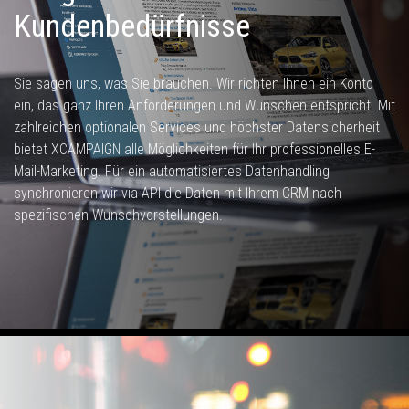
Kundenbedürfnisse
Sie sagen uns, was Sie brauchen. Wir richten Ihnen ein Konto
ein, das ganz Ihren Anforderungen und Wünschen entspricht. Mit
zahlreichen optionalen Services und höchster Datensicherheit
bietet XCAMPAIGN alle Möglichkeiten für Ihr professionelles E-
Mail-Marketing. Für ein automatisiertes Datenhandling
synchronieren wir via API die Daten mit Ihrem CRM nach
spezifischen Wunschvorstellungen.