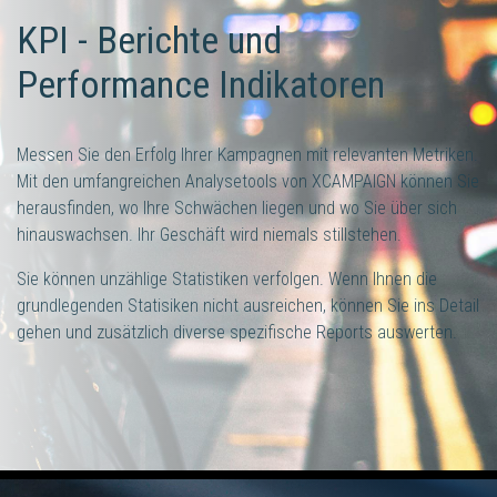
KPI - Berichte und
Performance Indikatoren
Messen Sie den Erfolg Ihrer Kampagnen mit relevanten Metriken.
Mit den umfangreichen Analysetools von XCAMPAIGN können Sie
herausfinden, wo Ihre Schwächen liegen und wo Sie über sich
hinauswachsen. Ihr Geschäft wird niemals stillstehen.
Sie können unzählige Statistiken verfolgen. Wenn Ihnen die
grundlegenden Statisiken nicht ausreichen, können Sie ins Detail
gehen und zusätzlich diverse spezifische Reports auswerten.