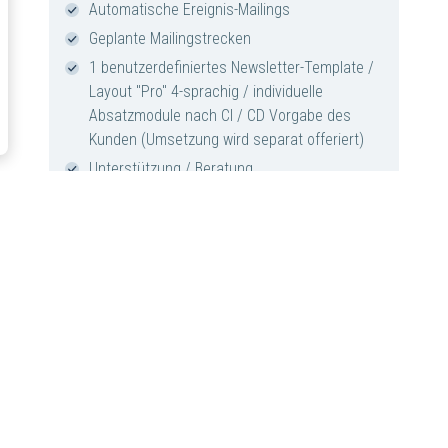
Automatische Ereignis-Mailings
Geplante Mailingstrecken
1 benutzerdefiniertes Newsletter-Template /
Layout "Pro" 4-sprachig / individuelle
Absatzmodule nach CI / CD Vorgabe des
Kunden (Umsetzung wird separat offeriert)
Unterstützung / Beratung
SMS Mailings
Voucher Server
XML and Rest API
XCrypto als erweiterte Sicherheits-Option
Persönliches Training vor Ort
* Inbetriebnahme CHF 1'500