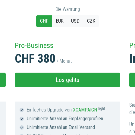
Die Währung
CHF
EUR
USD
CZK
Pro-Business
P
CHF 380
I
/ Monat
Los gehts
Si
light
Einfaches Upgrade von
XCAMPAIGN
di
Unlimitierte Anzahl an Empfängerprofilen
Un
Unlimitierte Anzahl an Email Versand
sin