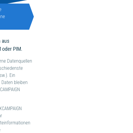
e
gne
 aus
 oder PIM.
erne Datenquellen
rschiedenste
sw.). Ein
e Daten bleiben
h XCAMPAIGN
n XCAMPAIGN
hr
kteinformationen
e