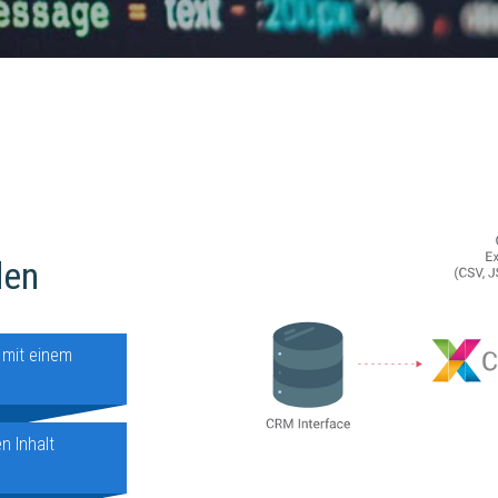
den
 mit einem
n Inhalt