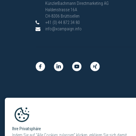
KünzlerBachmann Directmarketing AG
Haldenstrasse 16A
CH-8306 Brüttisellen
+41 (0) 44 872 34 80
info@xcampaign.info
Ihre Privatsphäre
Indem Sie auf "Alle Cookies zulassen" klicken, erklären Sie sich damit