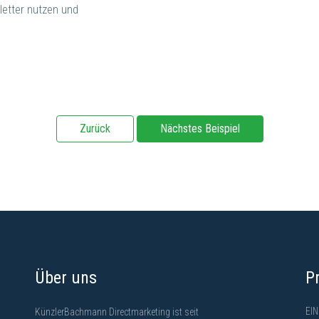
letter nutzen und
Zurück
Nächstes Beispiel
Über uns
P
EI
KünzlerBachmann Directmarketing ist seit