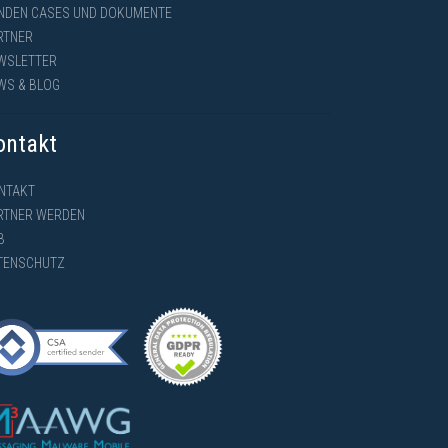
NDEN CASES UND DOKUMENTE
RTNER
WSLETTER
WS & BLOG
ontakt
NTAKT
RTNER WERDEN
B
TENSCHUTZ