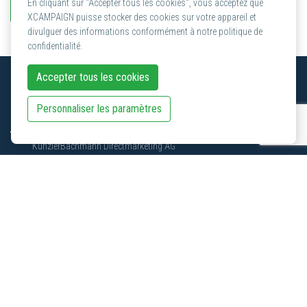
En cliquant sur "Accepter tous les cookies", vous acceptez que
Envoyer et démarrer
XCAMPAIGN puisse stocker des cookies sur votre appareil et
divulguer des informations conformément à notre politique de
confidentialité.
Accepter tous les cookies
Contact en Suisse
Personnaliser les paramètres
XCAMPAIGN
KünzlerBachmann Directmarketing AG
Haldenstrasse 16A
CH-8306 Brüttisellen
+41 (0) 44 872 34 80
info@xcampaign.info