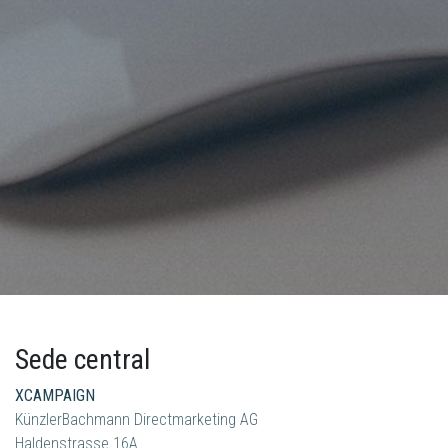
Sede central
XCAMPAIGN
KünzlerBachmann Directmarketing AG
Haldenstrasse 16A