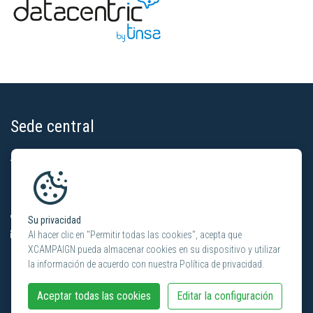
Sede central
XCAMPAIGN
KünzlerBachmann Directmarketing AG
Haldenstrasse 16A
CH-8306 Brüttisellen
+41 (0) 44 872 34 80
Su privacidad
info@xcampaign.info
Al hacer clic en "Permitir todas las cookies", acepta que
XCAMPAIGN pueda almacenar cookies en su dispositivo y utilizar
la información de acuerdo con nuestra Política de privacidad.
Contactos locales
Aceptar todas las cookies
Editar la configuración