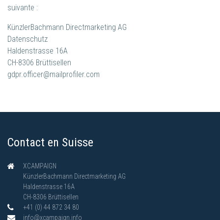
suivante :
KünzlerBachmann Directmarketing AG
Datenschutz
Haldenstrasse 16A
CH-8306 Brüttisellen
gdpr.officer@mailprofiler.com
Contact en Suisse
XCAMPAIGN
KünzlerBachmann Directmarketing AG
Haldenstrasse 16A
CH-8306 Brüttisellen
+41 (0) 44 872 34 80
info@xcampaign.info