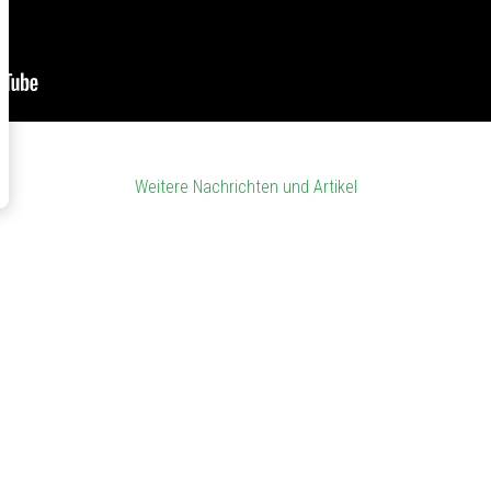
Weitere Nachrichten und Artikel
Über uns
P
EI
KünzlerBachmann Directmarketing ist seit