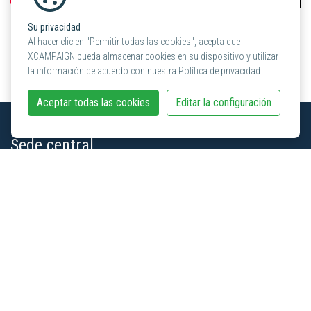
Su privacidad
Al hacer clic en "Permitir todas las cookies", acepta que
Más noticias y artículos
XCAMPAIGN pueda almacenar cookies en su dispositivo y utilizar
la información de acuerdo con nuestra Política de privacidad.
Aceptar todas las cookies
Editar la configuración
Sede central
XCAMPAIGN
KünzlerBachmann Directmarketing AG
Haldenstrasse 16A
CH-8306 Brüttisellen
+41 (0) 44 872 34 80
info@xcampaign.info
Contactos locales