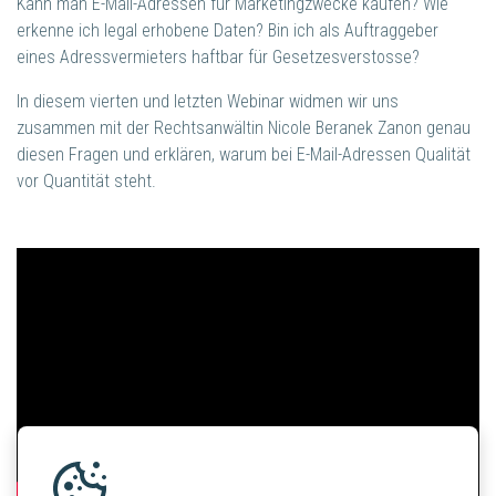
Kann man E-Mail-Adressen für Marketingzwecke kaufen? Wie
erkenne ich legal erhobene Daten? Bin ich als Auftraggeber
eines Adressvermieters haftbar für Gesetzesverstosse?
In diesem vierten und letzten Webinar widmen wir uns
zusammen mit der Rechtsanwältin Nicole Beranek Zanon genau
diesen Fragen und erklären, warum bei E-Mail-Adressen Qualität
vor Quantität steht.