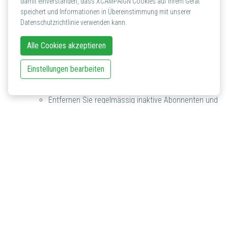
damit einverstanden, dass XCAMPAIGN Cookies auf Ihrem Gerät
diese mit den Google Postmaster Tools und beachten Sie
speichert und Informationen in Übereinstimmung mit unserer
folgende bewährte Praktiken zur Spam-Vermeidung:
Datenschutzrichtlinie verwenden kann.
Verwenden Sie das Double-Opt-in Verfahren und
Alle Cookies akzeptieren
stellen Sie sicher, dass Sie nur E-Mails an Personen
senden, die explizit zugestimmt haben. Dies
Einstellungen bearbeiten
reduziert das Risiko von Spam-Beschwerden
erheblich.
Entfernen Sie regelmässig inaktive Abonnenten und
ungültige E-Mail-Adressen aus Ihren Versandlisten.
Dies hilft, die Qualität Ihrer Empfängerliste zu
verbessern und Spam-Beschwerden zu reduzieren.
Fügen Sie einen einfachen und deutlichen Link zur
Abmeldung in jedem Newsletter ein. Dies hilft dabei,
Unzufriedenheit zu vermeiden und verhindert, dass
Empfänger die E-Mail als Spam markieren.
Keine Nutzung von Gmail-Adressen: Verwenden Sie keine
kostenlosen E-Mail-Adressen, wie @gmail, @googlemail,