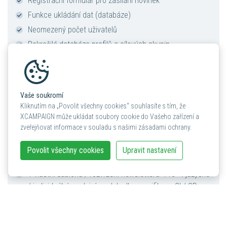
Registrační formulář pro zasílání novinek
Funkce ukládání dat (databáze)
Neomezený počet uživatelů
Pokročilá databáze profilů a cílových skupin
Správa newsletterů
Statistiky v reálném čase
A/B testování
Vaše soukromí
Sociální média (tlačítka pro sdílení)
Kliknutím na „Povolit všechny cookies“ souhlasíte s tím, že
XCAMPAIGN může ukládat soubory cookie do Vašeho zařízení a
Uvítací e-mail
zveřejňovat informace v souladu s našimi zásadami ochrany.
Automatické zasílání e-mailů k událostem (např.
narozeniny)
Povolit všechny cookies
Upravit nastavení
Plánované mailingy
1 vlastní šablona / rozvržení newsletteru "Pro" 4-jazyčné
/ individuální prodejní moduly dle specifikace CI / CD
zákazníka (implementace bude nabídnuta samostatně)
Asistence / poradenství