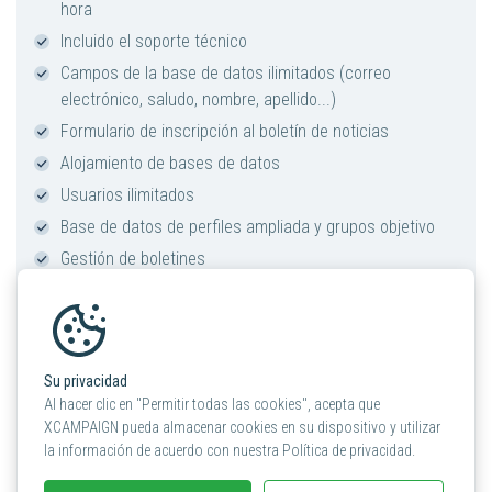
hora
Incluido el soporte técnico
Campos de la base de datos ilimitados (correo
electrónico, saludo, nombre, apellido...)
Formulario de inscripción al boletín de noticias
Alojamiento de bases de datos
Usuarios ilimitados
Base de datos de perfiles ampliada y grupos objetivo
Gestión de boletines
Estadísticas en tiempo real
Pruebas A/B/C
Redes sociales (botones para compartir)
Su privacidad
Correo de bienvenida
Al hacer clic en "Permitir todas las cookies", acepta que
Envíos automáticos de eventos
XCAMPAIGN pueda almacenar cookies en su dispositivo y utilizar
Rutas de correo planificadas
la información de acuerdo con nuestra Política de privacidad.
1 plantilla de boletín de noticias definida por el usuario /