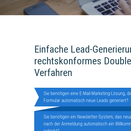
Einfache Lead-Generieru
rechtskonformes Double
Verfahren
Sie benötigen eine E-Mail-Marketing-Lösung, di
Formular automatisch neue Leads generiert?
Sie benötigen ein Newsletter-System, das ne
nach der Anmeldung automatisch ein Willkom
schickt?