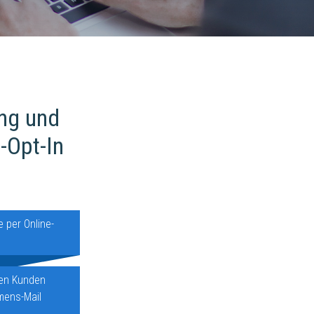
ng und
-Opt-In
e per Online-
uen Kunden
mens-Mail