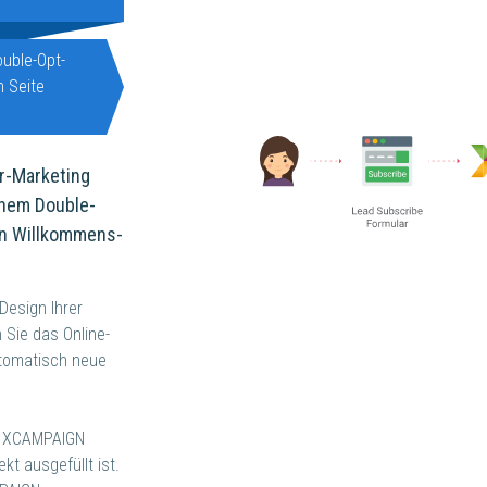
ouble-Opt-
n Seite
r-Marketing
chem Double-
en Willkommens-
 Design Ihrer
 Sie das Online-
utomatisch neue
lt XCAMPAIGN
kt ausgefüllt ist.