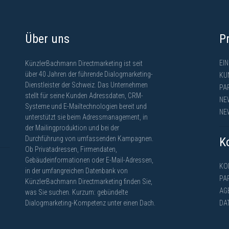
Über uns
P
EI
KünzlerBachmann Directmarketing ist seit
über 40 Jahren der führende Dialogmarketing-
KU
Dienstleister der Schweiz. Das Unternehmen
PA
stellt für seine Kunden Adressdaten, CRM-
NE
Systeme und E-Mailtechnologien bereit und
NE
unterstützt sie beim Adressmanagement, in
der Mailingproduktion und bei der
Durchführung von umfassenden Kampagnen.
K
Ob Privatadressen, Firmendaten,
Gebäudeinformationen oder E-Mail-Adressen,
KO
in der umfangreichen Datenbank von
PA
KünzlerBachmann Directmarketing finden Sie,
AG
was Sie suchen. Kurzum: gebündelte
Dialogmarketing-Kompetenz unter einen Dach.
DA