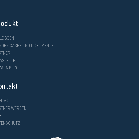
rodukt
NLOGGEN
NDEN CASES UND DOKUMENTE
RTNER
WSLETTER
WS & BLOG
ontakt
NTAKT
RTNER WERDEN
B
TENSCHUTZ