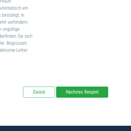
MPAIGN
utomatisch ein
 bestätigt, in
amit verhindern
r ungültige
befinden Sie sich
ite. Begrüssen
Welcome-Letter.
Zurück
Nächstes Beispiel