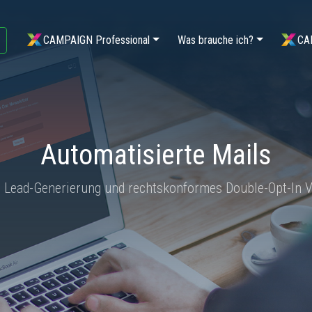
CAMPAIGN Professional
Was brauche ich?
CA
Automatisierte Mails
e Lead-Generierung und rechtskonformes Double-Opt-In V