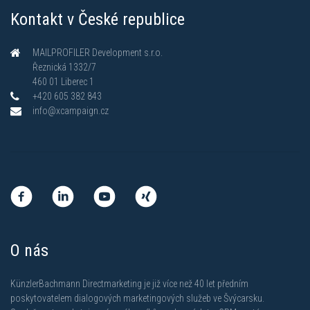
Kontakt v České republice
MAILPROFILER Development s.r.o.
Řeznická 1332/7
460 01 Liberec 1
+420 605 382 843
info@xcampaign.cz
O nás
KünzlerBachmann Directmarketing je již více než 40 let předním
poskytovatelem dialogových marketingových služeb ve Švýcarsku.