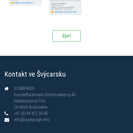
Zpět
Kontakt ve Švýcarsku
XCAMPAIGN
KünzlerBachmann Directmarketing AG
Haldenstrasse 16A
CH-8306 Brüttisellen
+41 (0) 44 872 34 80
info@xcampaign.info