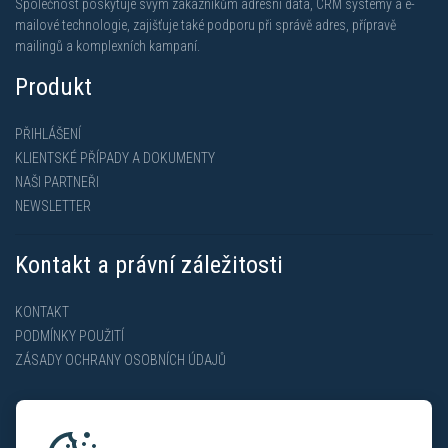
Společnost poskytuje svým zákazníkům adresní data, CRM systémy a e-
mailové technologie, zajišťuje také podporu při správě adres, přípravě
mailingů a komplexních kampaní.
Produkt
PŘIHLÁŠENÍ
KLIENTSKÉ PŘÍPADY A DOKUMENTY
NAŠI PARTNEŘI
NEWSLETTER
Kontakt a právní záležitosti
KONTAKT
PODMÍNKY POUŽITÍ
ZÁSADY OCHRANY OSOBNÍCH ÚDAJŮ