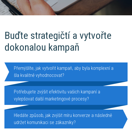
Buďte strategičtí a vytvořte
dokonalou kampaň
Přemýšlíte, jak vytvořit kampaň, aby byla komplexní a
šla kvalitně vyhodnocovat?
Potřebujete zvýšit efektivitu vašich kampaní a
vylepšovat další marketingové procesy?
Hledáte způsob, jak zvýšit míru konverze a následně
udržet komunikaci se zákazníky?