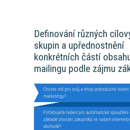
Definování různých cílov
skupin a upřednostnění
konkrétních částí obsah
mailingu podle zájmu zá
Chcete mít pro svůj e-shop jednoduché řešení
marketingu?
Potřebujete řešení pro automatické spouštění 
základě chování zákazníků ve vašem internet
obchodě?