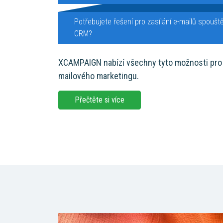
Potřebujete řešení pro zasílání e-mailů spoušt
CRM?
XCAMPAIGN nabízí všechny tyto možnosti pro 
mailového marketingu.
Přečtěte si více