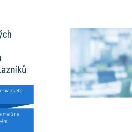
ých
u
kazníků
 e-mailového
e-mailů na
ovém