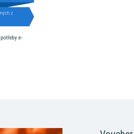
ěných z
potřeby e-