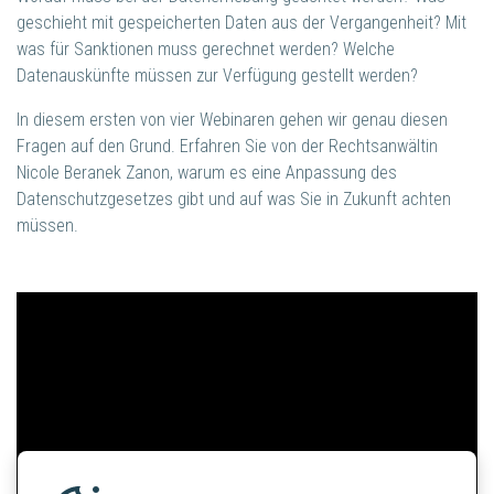
geschieht mit gespeicherten Daten aus der Vergangenheit? Mit
was für Sanktionen muss gerechnet werden? Welche
Datenauskünfte müssen zur Verfügung gestellt werden?
In diesem ersten von vier Webinaren gehen wir genau diesen
Fragen auf den Grund. Erfahren Sie von der Rechtsanwältin
Nicole Beranek Zanon, warum es eine Anpassung des
Datenschutzgesetzes gibt und auf was Sie in Zukunft achten
müssen.