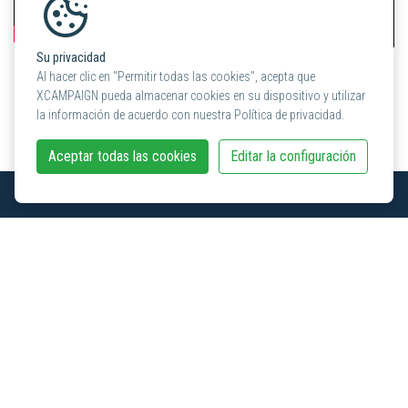
Su privacidad
Al hacer clic en "Permitir todas las cookies", acepta que
XCAMPAIGN pueda almacenar cookies en su dispositivo y utilizar
Más noticias y artículos
la información de acuerdo con nuestra Política de privacidad.
Aceptar todas las cookies
Editar la configuración
Sede central
XCAMPAIGN
KünzlerBachmann Directmarketing AG
Haldenstrasse 16A
CH-8306 Brüttisellen
+41 (0) 44 872 34 80
info@xcampaign.info