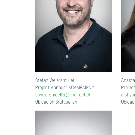
Stefan Weiersmüller
Anasta
Project Manager XCAMPAIGN™
Projec
s.weiersmueller@kbdirect.ch
a.shyp
Ubicación Brüttisellen
Ubicaci