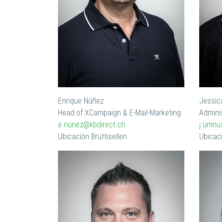
Enrique Núñez
Jessi
Head of XCampaign & E-Mail-Marketing
Admini
e.nunez@kbdirect.ch
j.umnu
Ubicación Brüttisellen
Ubicaci