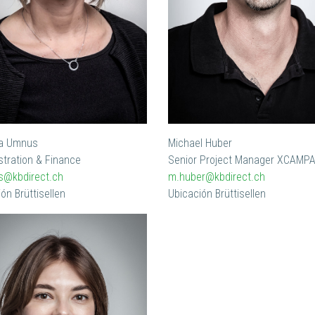
ca Umnus
Michael Huber
stration & Finance
Senior Project Manager XCAMP
s@kbdirect.ch
m.huber@kbdirect.ch
ón Brüttisellen
Ubicación Brüttisellen