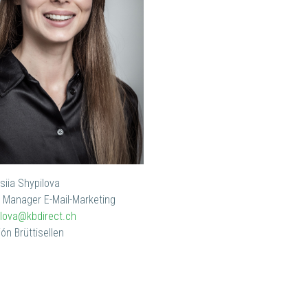
siia Shypilova
t Manager E-Mail-Marketing
ilova@kbdirect.ch
ón Brüttisellen